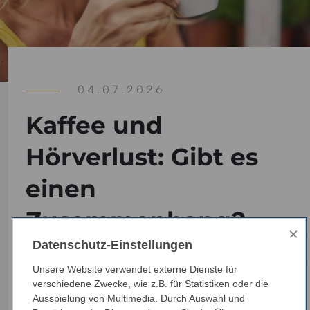
04.07.2026
Kaffee und
Hörverlust: Gibt es
einen
Zusammenhang?
×
Datenschutz-Einstellungen
Viele Menschen trinken täglich Kaffee. Doch kann
Unsere Website verwendet externe Dienste für
verschiedene Zwecke, wie z.B. für Statistiken oder die
Koffein das Gehör beeinflussen, Ohrgeräusche
Ausspielung von Multimedia. Durch Auswahl und
verstärken oder nach lauten Momenten eine Rolle