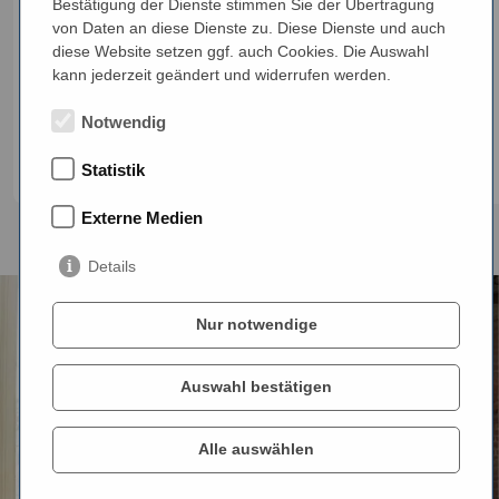
Bestätigung der Dienste stimmen Sie der Übertragung
spielen? Der Beitrag ordnet verständlich ein, was
von Daten an diese Dienste zu. Diese Dienste und auch
bekannt ist und warum pauschale Antworten
diese Website setzen ggf. auch Cookies. Die Auswahl
selten helfen.
kann jederzeit geändert und widerrufen werden.
Notwendig
Artikel lesen
Statistik
Externe Medien
Details
Nur notwendige
Auswahl bestätigen
Alle auswählen