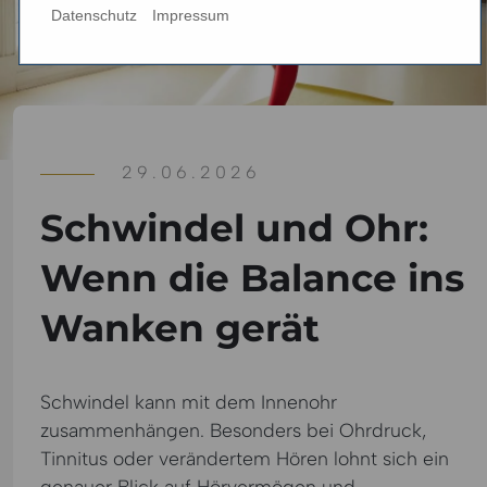
Datenschutz
Impressum
29.06.2026
Schwindel und Ohr:
Wenn die Balance ins
Wanken gerät
Schwindel kann mit dem Innenohr
zusammenhängen. Besonders bei Ohrdruck,
Tinnitus oder verändertem Hören lohnt sich ein
genauer Blick auf Hörvermögen und