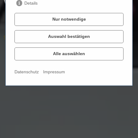
West
Details
Nur notwendige
Auswahl bestätigen
Startseite
Filialen
80798 München - Schwabing West
Alle auswählen
Datenschutz
Impressum