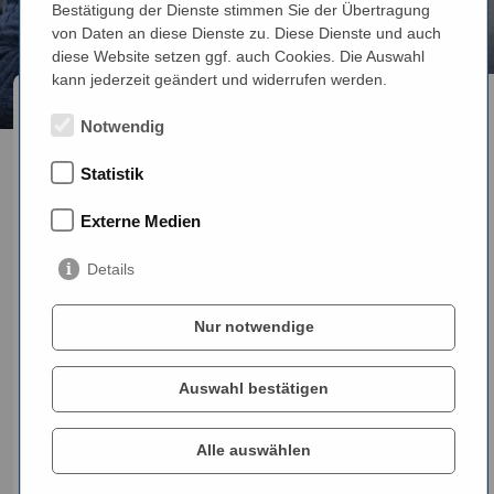
Bestätigung der Dienste stimmen Sie der Übertragung
von Daten an diese Dienste zu. Diese Dienste und auch
diese Website setzen ggf. auch Cookies. Die Auswahl
kann jederzeit geändert und widerrufen werden.
Notwendig
08.09.2025
Statistik
Signia Silk
Externe Medien
Charge&Go IX in
Details
München: – kaum
Nur notwendige
sichtbar, sofort
startklar
Auswahl bestätigen
Alle auswählen
Das Signia Silk Charge&Go IX ist sofort