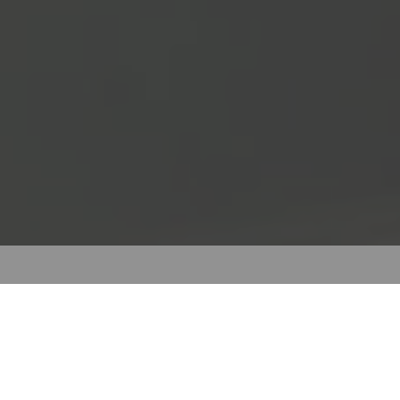
Hörgeräte Reichart Germering -
Ihr Begleiter in die Welt des
besseren Hörens