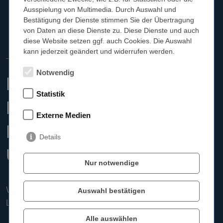
Ausspielung von Multimedia. Durch Auswahl und
Bestätigung der Dienste stimmen Sie der Übertragung
von Daten an diese Dienste zu. Diese Dienste und auch
diese Website setzen ggf. auch Cookies. Die Auswahl
kann jederzeit geändert und widerrufen werden.
HERZLICH WILLKOMMEN
Notwendig
Hörgeräte Reichart ist
Statistik
Ihr Hörakustiker in
Externe Medien
München und
Details
Umgebung.
Nur notwendige
Wir helfen Ihnen, besser zu hören und Ihre
Auswahl bestätigen
Lebensqualität zu steigern.
Alle auswählen