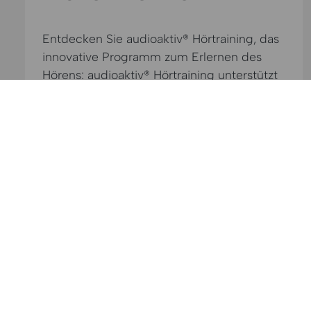
Entdecken Sie audioaktiv® Hörtraining, das
innovative Programm zum Erlernen des
Hörens: audioaktiv® Hörtraining unterstützt
Sie nicht nur beim Einstieg in die Nutzung
Ihrer neuen Hörgeräte, sondern fördert
auch durch gezielte Übungen mit
speziellen Tönen die Verbesserung Ihrer
Hörwahrnehmung und die Anpassung Ihres
Gehirns an die veränderten Höreindrücke.
audioaktiv® Hörtraining