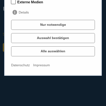
Externe Medien
und Symptome
Details
Nur notwendige
Startseite
Aktuelles
Wissenswertes
Auswahl bestätigen
Zurück
Alle auswählen
Datenschutz
Impressum