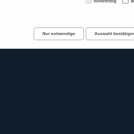
Notwendig
S
hörschutz Büro & Werkstatt
Nur notwendige
Auswahl bestätige