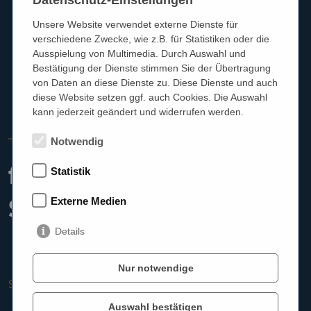
Datenschutz-Einstellungen
Unsere Website verwendet externe Dienste für
verschiedene Zwecke, wie z.B. für Statistiken oder die
Ausspielung von Multimedia. Durch Auswahl und
Bestätigung der Dienste stimmen Sie der Übertragung
von Daten an diese Dienste zu. Diese Dienste und auch
diese Website setzen ggf. auch Cookies. Die Auswahl
kann jederzeit geändert und widerrufen werden.
GEHÖRSCHUTZ
Notwendig
für Jäger &
Statistik
Sportschützen
Externe Medien
Details
Nur notwendige
Startseite
Leistungen
Gehörschutz Freizeit
Gehörschutz Jäger & Schützen – Jagd, Schießsport
Auswahl bestätigen