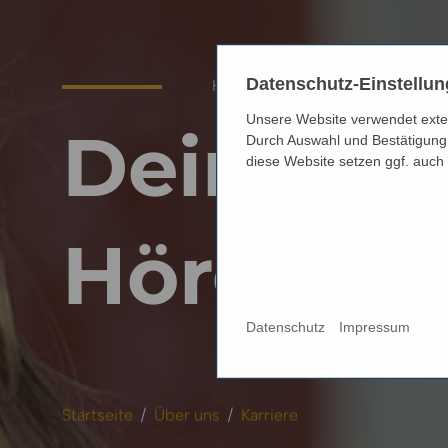
Datenschutz-Einstellu
HÖRAKUSTIK ERLEBEN
Unsere Website verwendet extern
Dein Pra
Durch Auswahl und Bestätigung 
diese Website setzen ggf. auch
Hörgerät
Datenschutz
Impressum
Startseite
Über uns
Karriere