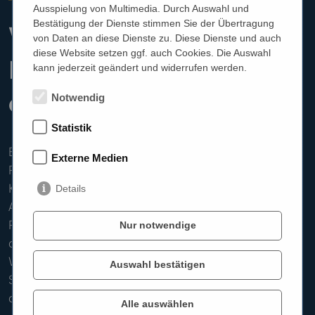
Ausspielung von Multimedia. Durch Auswahl und
Bestätigung der Dienste stimmen Sie der Übertragung
Wir machen das
von Daten an diese Dienste zu. Diese Dienste und auch
diese Website setzen ggf. auch Cookies. Die Auswahl
Hören für jedermann
kann jederzeit geändert und widerrufen werden.
einfach.
Notwendig
Statistik
Bevor Sie ein neues Auto kaufen, machen Sie eine
Externe Medien
Probefahrt. Doch was ist mit neuen Hörgeräten?
Können Sie die auch vor dem Kauf ausprobieren?
Details
Aber ja! Sie bekommen von uns voll funktionsfähige
Probe-Hörgeräte, die Sie mit nach Hause nehmen
Nur notwendige
dürfen.
Welche Hörbedürfnisse Sie auch haben: Unsere
Auswahl bestätigen
Spezialist*innen finden für Sie genau die Hörlösung,
die zu Ihnen passt!
Alle auswählen