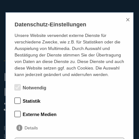
×
Datenschutz-Einstellungen
Unsere Website verwendet externe Dienste für
verschiedene Zwecke, wie z.B. für Statistiken oder die
Ausspielung von Multimedia. Durch Auswahl und
Bestätigung der Dienste stimmen Sie der Übertragung
HÖRGERÄTE REICHART
von Daten an diese Dienste zu. Diese Dienste und auch
diese Website setzen ggf. auch Cookies. Die Auswahl
Kompetente
kann jederzeit geändert und widerrufen werden.
Beratung seit über 35
Notwendig
Statistik
Jahren
Externe Medien
Ellen Schwaighofer ist Hörakustikerin aus
Details
Leidenschaft und hat ihre Expertise in diesem