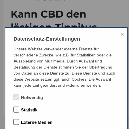
Kann CBD den
lästigen Tinnitus
×
stoppen?
Datenschutz-Einstellungen
Unsere Website verwendet externe Dienste für
verschiedene Zwecke, wie z.B. für Statistiken oder die
Tinnitus quält Sie mit ständigem Rauschen im
Ausspielung von Multimedia. Durch Auswahl und
Ohr? Erfahren Sie, ob CBD eine wirksame
Bestätigung der Dienste stimmen Sie der Übertragung
von Daten an diese Dienste zu. Diese Dienste und auch
Linderung bieten kann und worauf Sie beim Kauf
diese Website setzen ggf. auch Cookies. Die Auswahl
von CBD-Produkten achten sollten.
kann jederzeit geändert und widerrufen werden.
Jetzt lesen!
Notwendig
Statistik
Externe Medien