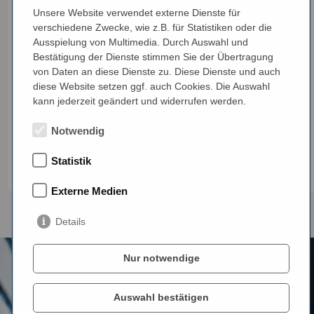
zwischen Schwerhörigkeit und psychischer
Unsere Website verwendet externe Dienste für
Gesundheit. Jenseits der offensichtlichen
verschiedene Zwecke, wie z.B. für Statistiken oder die
Herausforderungen wie Schwierigkeiten beim
Ausspielung von Multimedia. Durch Auswahl und
Gesprächsverständnis und der Navigation in
Bestätigung der Dienste stimmen Sie der Übertragung
von Daten an diese Dienste zu. Diese Dienste und auch
lauten Umgebungen, beeinflusst Hörverlust auch
diese Website setzen ggf. auch Cookies. Die Auswahl
tiefergehende psychologische und soziale
kann jederzeit geändert und widerrufen werden.
Aspekte des Lebens.
Notwendig
Mehr erfahren
Statistik
Externe Medien
Details
Nur notwendige
Auswahl bestätigen